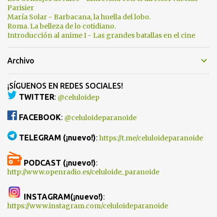
Parisier
María Solar - Barbacana, la huella del lobo.
Roma. La belleza de lo cotidiano.
Introducción al anime I - Las grandes batallas en el cine
Archivo
¡SÍGUENOS EN REDES SOCIALES!
TWITTER
:
@celuloidep
FACEBOOK
:
@celuloideparanoide
TELEGRAM (¡nuevo!)
:
https://t.me/celuloideparanoide
PODCAST (¡nuevo!)
:
http://www.openradio.es/celuloide_paranoide
INSTAGRAM(¡nuevo!)
:
https://www.instagram.com/celuloideparanoide