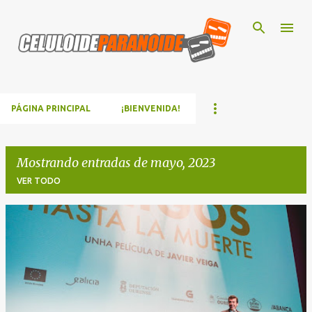
Ir al contenido principal
PÁGINA PRINCIPAL
¡BIENVENIDA!
Mostrando entradas de mayo, 2023
VER TODO
E
n
t
r
a