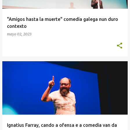
d
a
"Amigos hasta la muerte" comedia galega nun duro
s
contexto
mayo 02, 2023
Ignatius Farray, cando a ofensa e a comedia van da