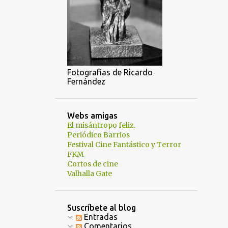
3
febrero
1
enero
4
diciembre
4
noviembre
Fotografías de Ricardo
3
octubre
Fernández
5
septiembre
2
agosto
Webs amigas
El misántropo feliz.
5
julio
Periódico Barrios
Festival Cine Fantástico y Terror
11
junio
FKM
Cortos de cine
15
mayo
Valhalla Gate
4
abril
6
marzo
Suscríbete al blog
Entradas
5
febrero
Comentarios