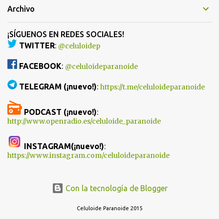
Archivo
¡SÍGUENOS EN REDES SOCIALES!
TWITTER
:
@celuloidep
FACEBOOK
:
@celuloideparanoide
TELEGRAM (¡nuevo!)
:
https://t.me/celuloideparanoide
PODCAST (¡nuevo!)
:
http://www.openradio.es/celuloide_paranoide
INSTAGRAM(¡nuevo!)
:
https://www.instagram.com/celuloideparanoide
Con la tecnología de Blogger
Celuloide Paranoide 2015