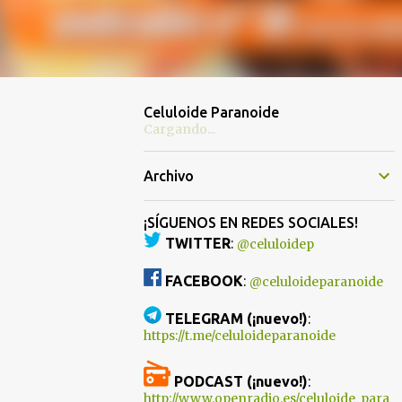
Celuloide Paranoide
Cargando...
Archivo
¡SÍGUENOS EN REDES SOCIALES!
TWITTER
:
@celuloidep
FACEBOOK
:
@celuloideparanoide
TELEGRAM (¡nuevo!)
:
https://t.me/celuloideparanoide
PODCAST (¡nuevo!)
:
http://www.openradio.es/celuloide_para