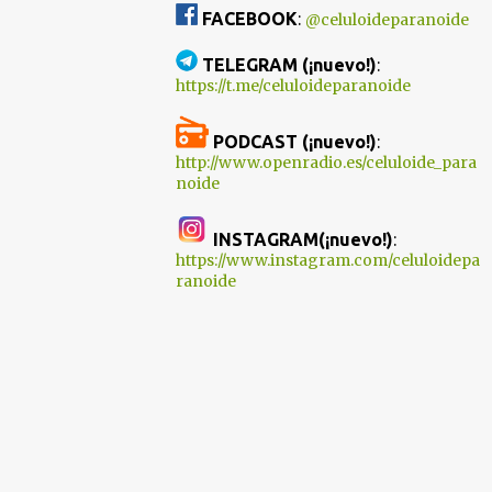
FACEBOOK
:
@celuloideparanoide
TELEGRAM (¡nuevo!)
:
https://t.me/celuloideparanoide
PODCAST (¡nuevo!)
:
http://www.openradio.es/celuloide_para
noide
INSTAGRAM(¡nuevo!)
:
https://www.instagram.com/celuloidepa
ranoide