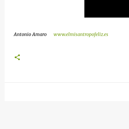
Antonio Amaro
www.elmisantropofeliz.es