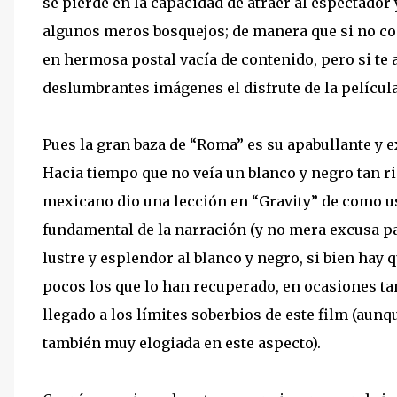
se pierde en la capacidad de atraer al espectador 
algunos meros bosquejos; de manera que si no con
en hermosa postal vacía de contenido, pero si te a
deslumbrantes imágenes el disfrute de la película
Pues la gran baza de “Roma” es su apabullante y e
Hacia tiempo que no veía un blanco y negro tan ric
mexicano dio una lección en “Gravity” de como us
fundamental de la narración (y no mera excusa pa
lustre y esplendor al blanco y negro, si bien hay
pocos los que lo han recuperado, en ocasiones t
llegado a los límites soberbios de este film (aun
también muy elogiada en este aspecto).