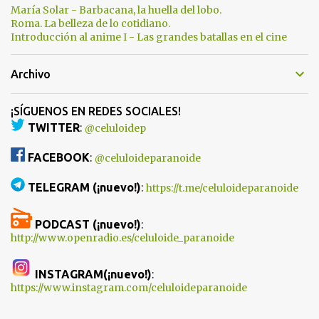
María Solar - Barbacana, la huella del lobo.
Roma. La belleza de lo cotidiano.
Introducción al anime I - Las grandes batallas en el cine
Archivo
¡SÍGUENOS EN REDES SOCIALES!
TWITTER
:
@celuloidep
FACEBOOK
:
@celuloideparanoide
TELEGRAM (¡nuevo!)
:
https://t.me/celuloideparanoide
PODCAST (¡nuevo!)
:
http://www.openradio.es/celuloide_paranoide
INSTAGRAM(¡nuevo!)
:
https://www.instagram.com/celuloideparanoide