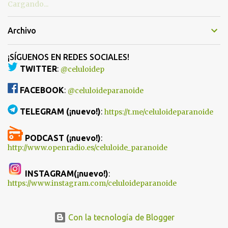
Cargando...
Archivo
¡SÍGUENOS EN REDES SOCIALES!
TWITTER
:
@celuloidep
FACEBOOK
:
@celuloideparanoide
TELEGRAM (¡nuevo!)
:
https://t.me/celuloideparanoide
PODCAST (¡nuevo!)
:
http://www.openradio.es/celuloide_paranoide
INSTAGRAM(¡nuevo!)
:
https://www.instagram.com/celuloideparanoide
Con la tecnología de Blogger