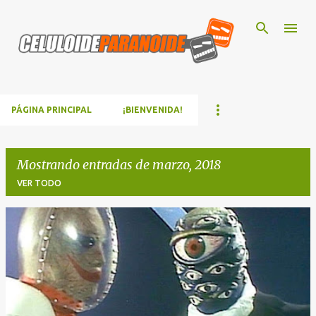
Ir al contenido principal
PÁGINA PRINCIPAL
¡BIENVENIDA!
Mostrando entradas de marzo, 2018
VER TODO
E
n
t
r
a