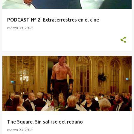
d
a
​PODCAST Nº 2: Extraterrestres en el cine
s
marzo 30, 2018
The Square. Sin salirse del rebaño
marzo 23, 2018