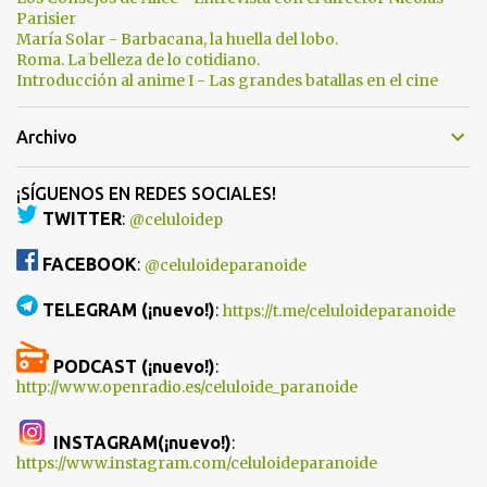
Parisier
María Solar - Barbacana, la huella del lobo.
Roma. La belleza de lo cotidiano.
Introducción al anime I - Las grandes batallas en el cine
Archivo
¡SÍGUENOS EN REDES SOCIALES!
TWITTER
:
@celuloidep
FACEBOOK
:
@celuloideparanoide
TELEGRAM (¡nuevo!)
:
https://t.me/celuloideparanoide
PODCAST (¡nuevo!)
:
http://www.openradio.es/celuloide_paranoide
INSTAGRAM(¡nuevo!)
:
https://www.instagram.com/celuloideparanoide