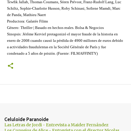
Tewfik Jallab, Thomas Coumans, Sören Prévost, Franz-Rudolf Lang, Luc
Schiltz, Sophie-Charlotte Husson, Roby Schinasi, Sofiene Mamdi, Marc
de Panda, Mathieu Naert
Productora: Galatée Films
Género: Thriller | Basado en hechos reales. Bolsa & Negocios
Sinopsis: Jérôme Kerviel protagonizó el mayor fraude de la historia en
enero de 2008 cuando causó la pérdida de 4900 millones de euros debido
a actividades fraudulentas en la Société Générale de París y fue
condenado a 5 años de prisión. (Fuente: FILMAFFINITY)
Celuloide Paranoide
Las Letras de Jordi - Entrevista a Maider Fernández
Los Consejos de Alice - Entrevista con el director Nicolas