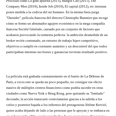
Películas
como
La gran apuesta
(2015),
Margin Call (2011)
,
The
Company Men (2010),
Inside Job (2010), El capital (2012),
etc
intentan
poner medida a la codicia del ser humano. En la misma línea juega
"Outsider", película francesa del director
Christophe Barratier
que recoge
cómo se formo un abrumador agujero económico en la mega compañía
francesa Société Générale, causado por un conjunto de factores que
acabaron provocando la tormenta perfecta: la ambición desmedida de un
broker recién contratado, un entorno de trabajo hiper competitivo,
objetivos a cumplir en constante aumento y un descontrol del que todos
participaba
n
mientras sus bonus y ganancias tuvieran resultado positivo.
La película está grabada constantemente en el barrio de La Défense de
Paris, a veces este se queda un poco pequeño, no consigue ese efecto
masivo de múltiples centros financieros como podría suceder en otras
ciudades como Nueva York o Hong Kong, pero quitando su "limitado"
decorado, la acción transcurre correctamente gracias a la subida a los
cielos y posterior bajada a los infiernos del protagonista Jérôme Kerviel,
quien acaba dejando de lado a las personas que le apoyan y se embarca en