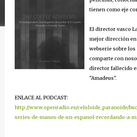
tienen como eje co
El director vasco L
mejor dirección en 
webserie sobre los 
comparte con nosot
director fallecido
"Amadeus".
ENLACE AL PODCAST:
http://www.openradio.es/celuloide_paranoide/bucl
series-de-manos-de-un-espanol-recordando-a-m