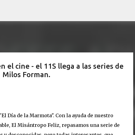
Ir al contenido principal
l cine - el 11S llega a las series de
 Milos Forman.
El Día de la Marmota". Con la ayuda de nuestro
able, El Misántropo Feliz, repasamos una serie de
s y desconocidas, pero todas interesantes, que