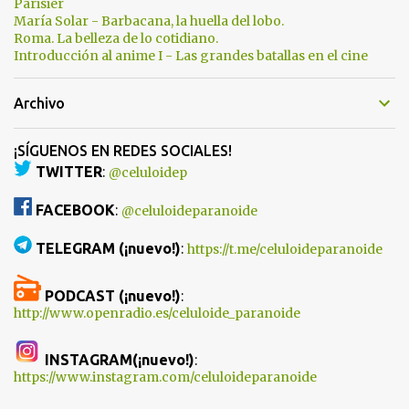
Parisier
María Solar - Barbacana, la huella del lobo.
Roma. La belleza de lo cotidiano.
Introducción al anime I - Las grandes batallas en el cine
Archivo
¡SÍGUENOS EN REDES SOCIALES!
TWITTER
:
@celuloidep
FACEBOOK
:
@celuloideparanoide
TELEGRAM (¡nuevo!)
:
https://t.me/celuloideparanoide
PODCAST (¡nuevo!)
:
http://www.openradio.es/celuloide_paranoide
INSTAGRAM(¡nuevo!)
:
https://www.instagram.com/celuloideparanoide