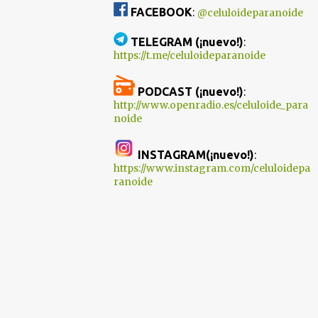
FACEBOOK
:
@celuloideparanoide
TELEGRAM (¡nuevo!)
:
https://t.me/celuloideparanoide
PODCAST (¡nuevo!)
:
http://www.openradio.es/celuloide_para
noide
INSTAGRAM(¡nuevo!)
:
https://www.instagram.com/celuloidepa
ranoide